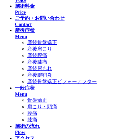
Voice
施術料金
Price
ご予約・お問い合わせ
Contact
産後症状
Menu
産後骨盤矯正
産後肩こり
産後腰痛
産後膝痛
産後尿もれ
産後腱鞘炎
産後骨盤矯正ビフォーアフター
一般症状
Menu
骨盤矯正
肩こり・頭痛
腰痛
膝痛
施術の流れ
Flow
アクセス