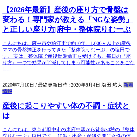
【2026年最新】産後の座り方で骨盤は
変わる！専門家が教える「NGな姿勢」
と正しい座り方|府中・整体院りむーぶ
こんにちは。府中市や狛江市で約10年、1,000人以上の産後
ママの骨盤矯正を行ってきた「整体院りむーぶ」の塩田で
す。 実は、整体院で産後骨盤矯正を受けても、毎日の『座
り方』一つで効果が半減してしまう可能性があることをご存
[…]
2020年7月10日
/ 最終更新日時 :
2020年8月4日
塩田 悠大
新着
情報
産後に起こりやすい体の不調・症状と
は
こんにちは。東京都府中市の東府中駅から徒歩30秒の『整体
院りむーぶ』塩田です。 妊娠・出産・産後の間に女性の体