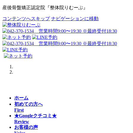
産後骨盤矯正認定院『整体院りむーぶ』
コンテンツへスキップ
ナビゲーションに移動
Previous
Next
ホーム
初めての方へ
First
★Googleクチコミ★
Review
お客様の声