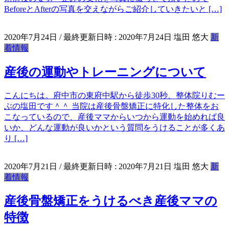
BeforeとAfterの写真を交えながらご紹介していきたいと […]
2020年7月24日
/ 最終更新日時 :
2020年7月24日
塩田 悠大
新
着情報
産後の運動やトレーニングについて
こんにちは。府中市の東府中駅から徒歩30秒、整体院りむー
ぶの塩田です＾＾ 当院は産後骨盤矯正に特化した整体をお
こなっているので、産後ママからいつから運動を始めれば良
いか、どんな運動が良いかという質問をうけることが多くあ
り […]
2020年7月21日
/ 最終更新日時 :
2020年7月21日
塩田 悠大
新
着情報
産後骨盤矯正をうけるべき産後ママの
特徴