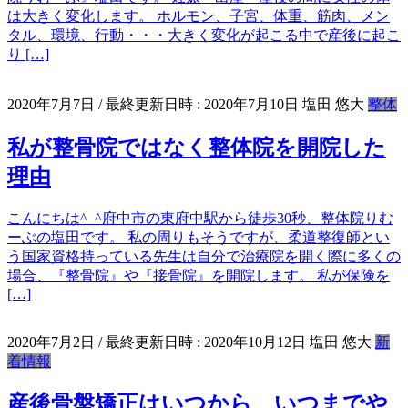
は大きく変化します。 ホルモン、子宮、体重、筋肉、メン
タル、環境、行動・・・大きく変化が起こる中で産後に起こ
り […]
2020年7月7日
/ 最終更新日時 :
2020年7月10日
塩田 悠大
整体
私が整骨院ではなく整体院を開院した
理由
こんにちは^_^府中市の東府中駅から徒歩30秒、整体院りむ
ーぶの塩田です。 私の周りもそうですが、柔道整復師とい
う国家資格持っている先生は自分で治療院を開く際に多くの
場合、『整骨院』や『接骨院』を開院します。 私が保険を
[…]
2020年7月2日
/ 最終更新日時 :
2020年10月12日
塩田 悠大
新
着情報
産後骨盤矯正はいつから、いつまでや