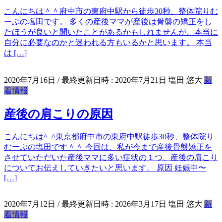
こんにちは＾＾府中市の東府中駅から徒歩30秒、整体院りむ
ーぶの塩田です。 多くの産後ママが産後は骨盤の矯正をし
たほうが良いと聞いたことがあるかもしれませんが、本当に
自分に必要なのかと迷われる方もいるかと思います。 本当
は […]
2020年7月16日
/ 最終更新日時 :
2020年7月21日
塩田 悠大
新
着情報
産後の肩こりの原因
こんにちは^_^東京都府中市の東府中駅徒歩30秒、整体院り
むーぶの塩田です＾＾ 今回は、私が今まで産後骨盤矯正を
させていただいた産後ママに多い症状の１つ、産後の肩こり
についてお伝えしていきたいと思います。 原因 妊娠中〜
[…]
2020年7月12日
/ 最終更新日時 :
2026年3月17日
塩田 悠大
新
着情報