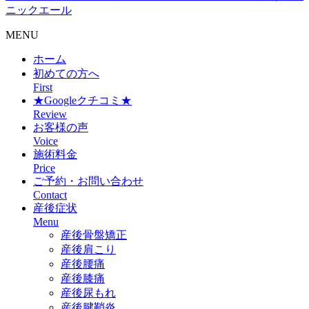
ニックエール
MENU
ホーム
初めての方へ
First
★Googleクチコミ★
Review
お客様の声
Voice
施術料金
Price
ご予約・お問い合わせ
Contact
産後症状
Menu
産後骨盤矯正
産後肩こり
産後腰痛
産後膝痛
産後尿もれ
産後腱鞘炎