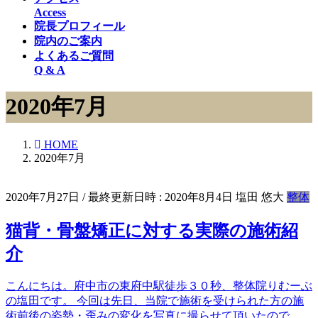
Access
院長プロフィール
院内のご案内
よくあるご質問
Q & A
2020年7月
HOME
2020年7月
2020年7月27日
/ 最終更新日時 :
2020年8月4日
塩田 悠大
整体
猫背・骨盤矯正に対する実際の施術紹
介
こんにちは。府中市の東府中駅徒歩３０秒、整体院りむーぶ
の塩田です。 今回は先日、当院で施術を受けられた方の施
術前後の姿勢・歪みの変化を写真に撮らせて頂いたので