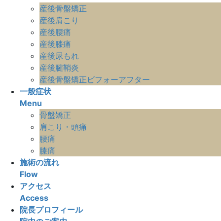
産後骨盤矯正
産後肩こり
産後腰痛
産後膝痛
産後尿もれ
産後腱鞘炎
産後骨盤矯正ビフォーアフター
一般症状
Menu
骨盤矯正
肩こり・頭痛
腰痛
膝痛
施術の流れ
Flow
アクセス
Access
院長プロフィール