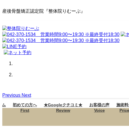
産後骨盤矯正認定院『整体院りむーぶ』
コ
ナ
ン
ビ
テ
ゲ
ン
ー
ツ
シ
へ
ョ
ス
ン
キ
に
ッ
移
プ
動
Previous
Next
ーム
初めての方へ
★Googleクチコミ★
お客様の声
施術料
First
Review
Voice
Pric