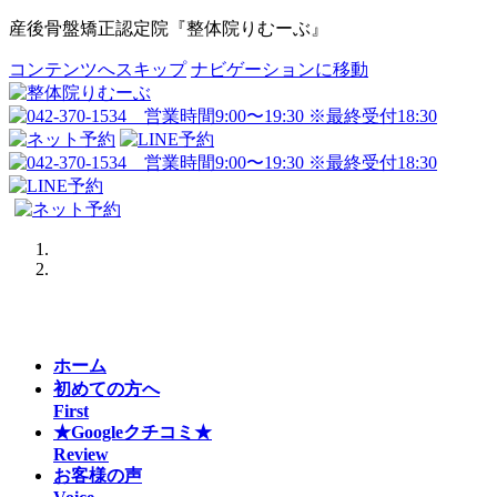
産後骨盤矯正認定院『整体院りむーぶ』
コンテンツへスキップ
ナビゲーションに移動
Previous
Next
ホーム
初めての方へ
First
★Googleクチコミ★
Review
お客様の声