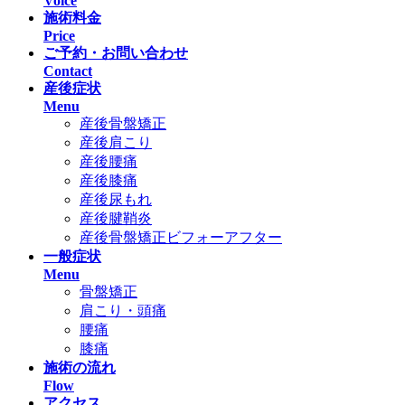
Voice
施術料金
Price
ご予約・お問い合わせ
Contact
産後症状
Menu
産後骨盤矯正
産後肩こり
産後腰痛
産後膝痛
産後尿もれ
産後腱鞘炎
産後骨盤矯正ビフォーアフター
一般症状
Menu
骨盤矯正
肩こり・頭痛
腰痛
膝痛
施術の流れ
Flow
アクセス