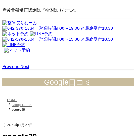
産後骨盤矯正認定院『整体院りむーぶ』
コ
ナ
ン
ビ
テ
ゲ
ン
ー
ツ
シ
へ
ョ
ス
ン
キ
に
ッ
移
Previous
Next
プ
動
Google口コミ
HOME
Google口コミ
google39
2022年1月27日