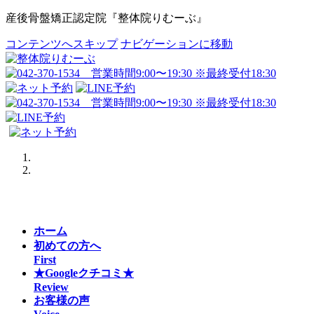
産後骨盤矯正認定院『整体院りむーぶ』
コンテンツへスキップ
ナビゲーションに移動
Previous
Next
ホーム
初めての方へ
First
★Googleクチコミ★
Review
お客様の声