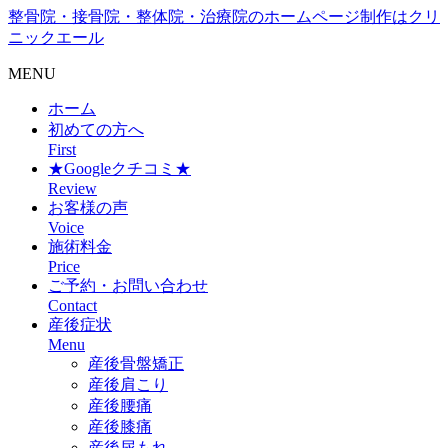
整骨院・接骨院・整体院・治療院のホームページ制作はクリ
ニックエール
MENU
ホーム
初めての方へ
First
★Googleクチコミ★
Review
お客様の声
Voice
施術料金
Price
ご予約・お問い合わせ
Contact
産後症状
Menu
産後骨盤矯正
産後肩こり
産後腰痛
産後膝痛
産後尿もれ