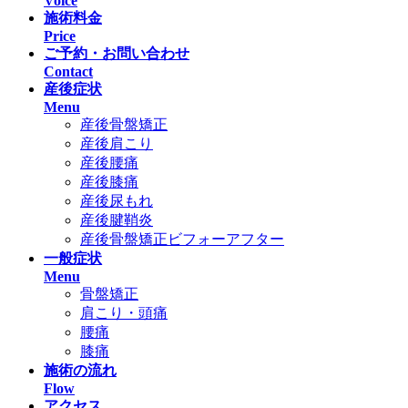
Voice
施術料金
Price
ご予約・お問い合わせ
Contact
産後症状
Menu
産後骨盤矯正
産後肩こり
産後腰痛
産後膝痛
産後尿もれ
産後腱鞘炎
産後骨盤矯正ビフォーアフター
一般症状
Menu
骨盤矯正
肩こり・頭痛
腰痛
膝痛
施術の流れ
Flow
アクセス